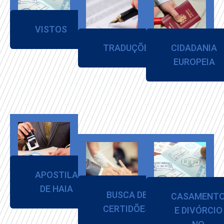
VISTOS
TRADUÇÕES
CIDADANIA
EUROPEIA
APOSTILA
DE HAIA
BUSCA DE
CASAMENT
CERTIDÕES
E DIVÓRCIO