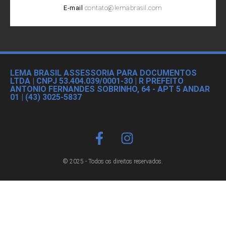
E-mail
contato@lemabrasil.com
LEMA BRASIL ASSESSORIA PARA DOCUMENTOS
LTDA | CNPJ 53.404.039/0001-30 | R PREFEITO
ANTONIO FERNANDES SOBRINHO, 64 - APT 5 ANDAR
01 | (43) 3025-5837
© 2025 - Todos os direitos reservados.